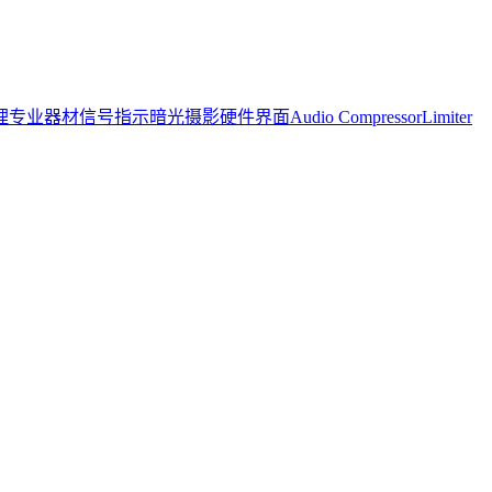
理
专业器材
信号指示
暗光摄影
硬件界面
Audio Compressor
Limiter