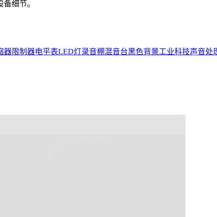
设备细节。
缩器
限制器
电平表
LED灯
录音棚
混音台
黑色背景
工业科技
声音处