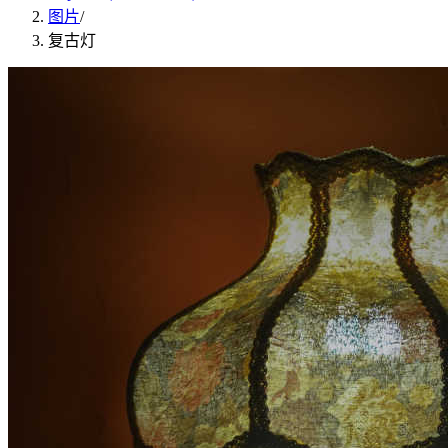
图片
/
复古灯