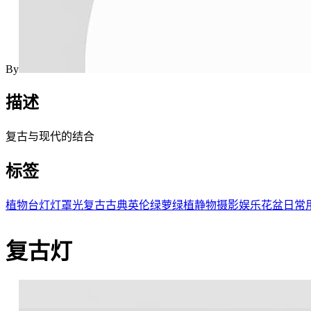
By
描述
复古与现代的结合
标签
植物
台灯
灯罩
光
复古
古典
英伦
绿萝
绿植
静物摄影
娱乐
花盆
日常
复古灯