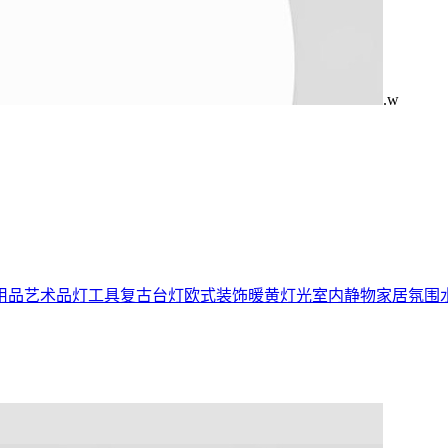
.w
用品
艺术品
灯
工具
复古台灯
欧式装饰
暖黄灯光
室内静物
家居氛围