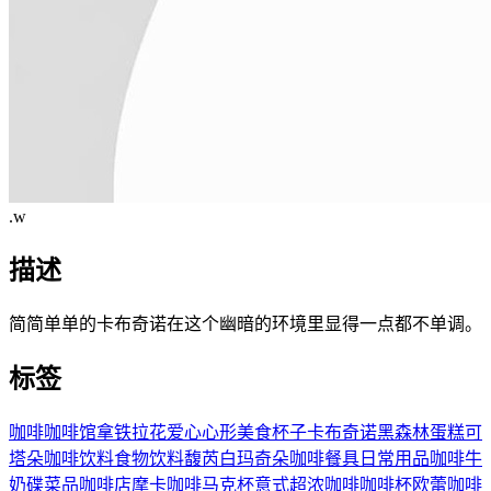
.w
描述
简简单单的卡布奇诺在这个幽暗的环境里显得一点都不单调。
标签
咖啡
咖啡馆
拿铁
拉花
爱心
心形
美食
杯子
卡布奇诺
黑森林蛋糕
可
塔朵咖啡
饮料
食物饮料
馥芮白
玛奇朵咖啡
餐具
日常用品
咖啡牛
奶
碟
菜品
咖啡店
摩卡咖啡
马克杯
意式超浓咖啡
咖啡杯
欧蕾咖啡