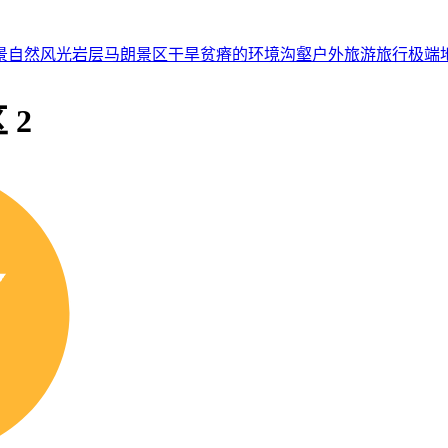
景
自然风光
岩层
马朗景区
干旱
贫瘠的
环境
沟壑
户外
旅游
旅行
极端
 2