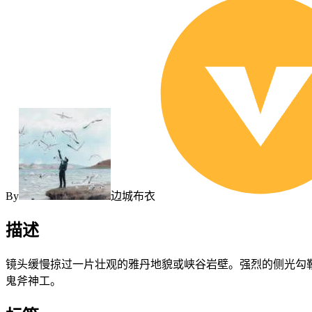
By
边城布衣
描述
镜头缓慢掠过一片壮观的雅丹地貌或峡谷岩壁。强烈的侧光勾
鬼斧神工。