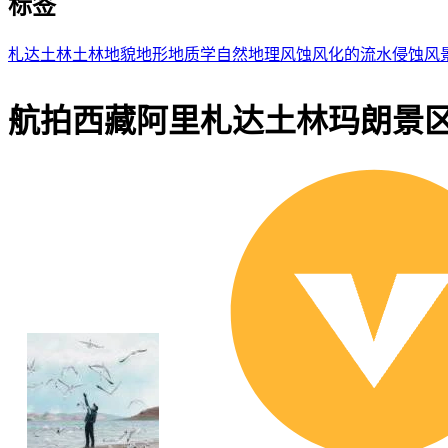
标签
札达土林
土林地貌
地形
地质学
自然地理
风蚀
风化的
流水侵蚀
风
航拍西藏阿里札达土林玛朗景区