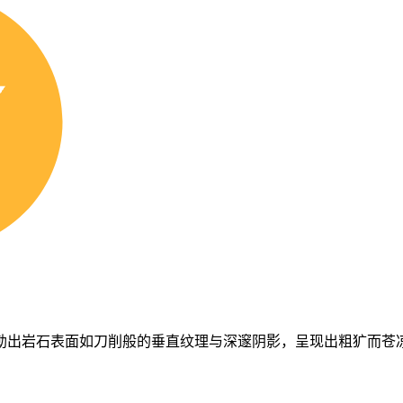
勒出岩石表面如刀削般的垂直纹理与深邃阴影，呈现出粗犷而苍