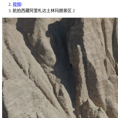
视频
/
航拍西藏阿里札达土林玛朗景区 2