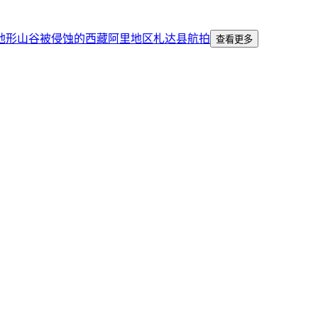
地形
山谷
被侵蚀的
西藏
阿里地区
札达县
航拍
查看更多