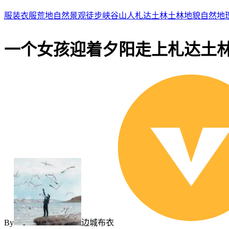
服装
衣服
荒地
自然景观
徒步
峡谷
山
人
札达土林
土林地貌
自然地
一个女孩迎着夕阳走上札达土
By
边城布衣