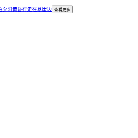
拍
夕阳
黄昏
行走在悬崖边
查看更多