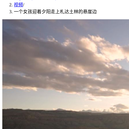
视频
/
一个女孩迎着夕阳走上札达土林的悬崖边