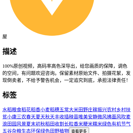
屋
描述
100%原创视频，高码率高色深导出，给您画质的保障，调色
的空间，有问题欢迎咨询。保留素材原始文件、拍摄花絮，发
现倒卖者，不给予警告机会，一定追究到底，承担法律责任！
标签
水稻粮食
稻花稻香
小麦稻穗
五常大米
田野庄稼
振兴农村
乡村扶
贫
小康三农
春天夏天
秋天丰收
插秧苗
唯美安静
微风拂面
风吹麦
浪
田园风景
夏末初秋
稻田收割
长粒香米
粳米糯米
绿色有机
节气
五谷杂粮
生态环保
绿色
田野
植物
查看更多