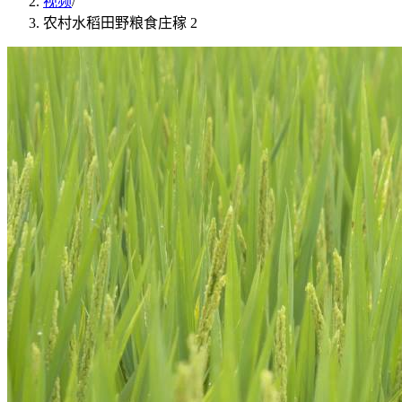
视频
/
农村水稻田野粮食庄稼 2