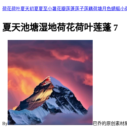
荷花
荷叶
夏天
初夏
夏至
小暑
花瓣
莲蓬
莲子
莲藕
荷塘月色
蜻蜓
小
夏天池塘湿地荷花荷叶莲蓬 7
By
巴乔的原创素材