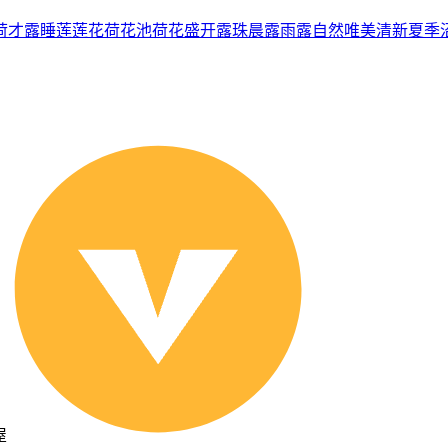
荷才露
睡莲
莲花
荷花池
荷花盛开
露珠
晨露
雨露
自然
唯美
清新
夏季
屋