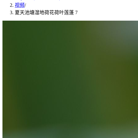
视频
/
夏天池塘湿地荷花荷叶莲蓬 7