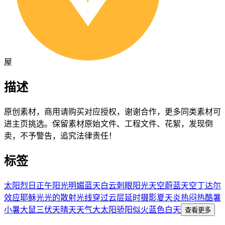
屋
描述
原创素材，商用请购买对应授权，谢谢合作，更多同类素材可
进主页挑选。保留素材原始文件、工程文件、花絮，发现倒
卖，不予警告，追究法律责任！
标签
太阳
烈日
正午
阳光明媚
蓝天白云
刺眼阳光
天空
蔚蓝天空
丁达尔
效应
耶稣光
光的散射
光线穿过云层
延时摄影
夏天
炎热
闷热
酷暑
小暑
大鼠
三伏天
晴天
天气
大太阳
骄阳似火
蓝色
白天
查看更多