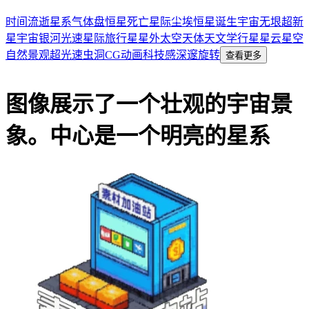
时间流逝
星系
气体盘
恒星死亡
星际尘埃
恒星诞生
宇宙无垠
超新
星
宇宙
银河
光速
星际旅行
星星
外太空
天体
天文学
行星
星云
星空
自然景观
超光速
虫洞
CG动画
科技感
深邃
旋转
查看更多
图像展示了一个壮观的宇宙景
象。中心是一个明亮的星系