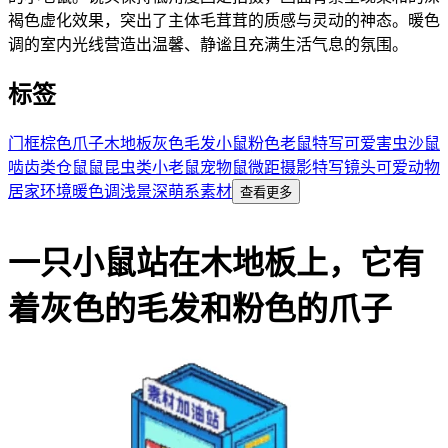
褐色虚化效果，突出了主体毛茸茸的质感与灵动的神态。暖色
调的室内光线营造出温馨、静谧且充满生活气息的氛围。
标签
门框
棕色
爪子
木地板
灰色
毛发
小鼠
粉色
老鼠
特写
可爱
害虫
沙鼠
啮齿类
仓鼠
鼠
昆虫类
小老鼠
宠物鼠
微距摄影
特写镜头
可爱动物
居家环境
暖色调
浅景深
萌系素材
查看更多
一只小鼠站在木地板上，它有
着灰色的毛发和粉色的爪子