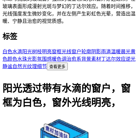
玻璃表面形成漫射光斑与梦幻的丁达尔效应。随着时间推移，
光线强度发生微妙变化，并在左侧产生彩虹色光晕，营造出温
暖、宁静且治愈的视觉质感。
标签
白色
水滴
阳光
树枝
明亮
窗框
光线
窗户
轮廓
阴影
雨滴
温暖
晨光
黄
色
颜色
水珠
光影
氛围感
暖色调
治愈系
背景素材
丁达尔效应
逆光
静谧
自然光
纹理细节
查看更多
阳光透过带有水滴的窗户，窗
框为白色，窗外光线明亮，