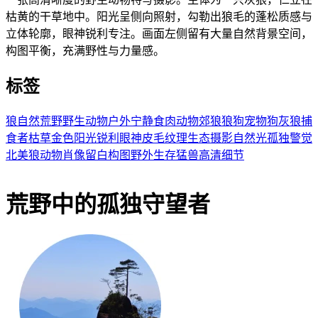
枯黄的干草地中。阳光呈侧向照射，勾勒出狼毛的蓬松质感与
立体轮廓，眼神锐利专注。画面左侧留有大量自然背景空间，
构图平衡，充满野性与力量感。
标签
狼
自然
荒野
野生动物
户外
宁静
食肉动物
郊狼
狼狗
宠物狗
灰狼
捕
食者
枯草
金色阳光
锐利眼神
皮毛纹理
生态摄影
自然光
孤独
警觉
北美狼
动物肖像
留白构图
野外生存
猛兽
高清细节
荒野中的孤独守望者