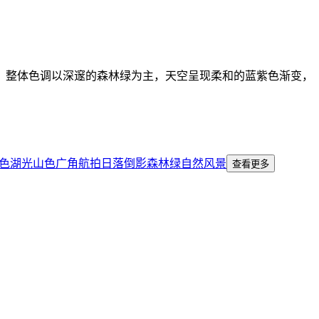
。整体色调以深邃的森林绿为主，天空呈现柔和的蓝紫色渐变，
色
湖光山色
广角航拍
日落倒影
森林绿
自然风景
查看更多