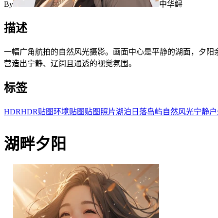
By
中华鲟
描述
一幅广角航拍的自然风光摄影。画面中心是平静的湖面，夕阳
营造出宁静、辽阔且通透的视觉氛围。
标签
HDR
HDR贴图
环境贴图
贴图
照片
湖泊
日落
岛屿
自然风光
宁静
户
湖畔夕阳