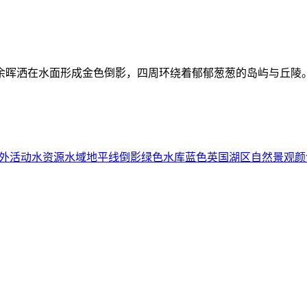
余晖洒在水面形成金色倒影，四周环绕着郁郁葱葱的岛屿与丘陵
外活动
水资源
水域
地平线
倒影
绿色
水库
蓝色
英国湖区
自然景观
颜