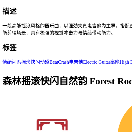
描述
一段高能摇滚风格的器乐曲，以强劲失真电吉他为主导，搭配
能剪辑场景，具有极强的视觉冲击力与情绪带动能力。
标签
情绪
闪系
摇滚
快闪
动感
Beat
Crash
电吉他
Electric Guitar
高能
High 
森林摇滚快闪自然韵 Forest Rock