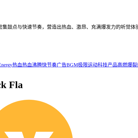
密集鼓点与快速节奏，营造出热血、激昂、充满爆发力的听觉体
Energy
热血
热血沸腾
快节奏
广告BGM
极限运动
科技产品
高燃
爆裂
 Fla