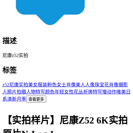
描述
尼康z52实拍
标签
z52
尼康
实拍
美女
服装
粉色
女士
肖像
美人
人像
珠宝
花
肖像摄影
人
照片拍摄
人物特写
颜色
年轻女性
花丛
祈祷
特写
慢动作
唯美
日
系
清新
月季
查看更多
【实拍样片】尼康Z52 6K实拍