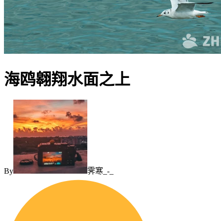
海鸥翱翔水面之上
By
霁寒_-_