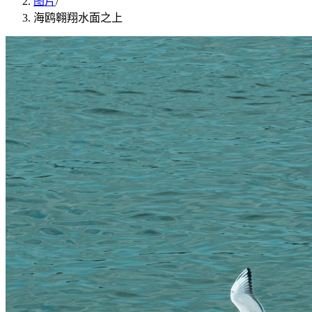
图片
/
海鸥翱翔水面之上