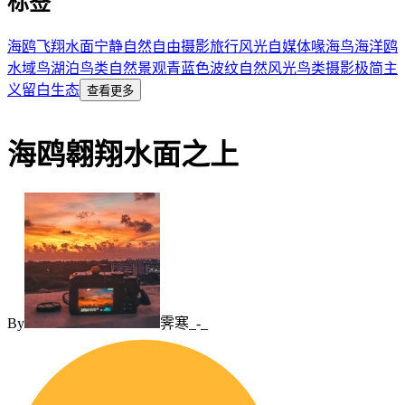
标签
海鸥
飞翔
水面
宁静
自然
自由
摄影
旅行
风光
自媒体
喙
海鸟
海洋
鸥
水域
鸟
湖泊
鸟类
自然景观
青蓝色
波纹
自然风光
鸟类摄影
极简主
义
留白
生态
查看更多
海鸥翱翔水面之上
By
霁寒_-_