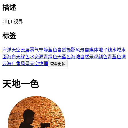
描述
#山川视界
标签
海洋
天空
云层
雾气
宁静
蓝色
自然
摄影
风景
自媒体
地平线
水域
水
面
海
白天
绿色
水资源
青绿色
天蓝色
海滩
自然景观
颜色
青蓝色调
云海
广角风景
天空纹理
查看更多
天地一色