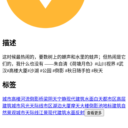
描述
这时候最热闹的，要数树上的蝉声和水里的蛙声；但热闹是它
们的，我什么也没有 ——朱自清《荷塘月色》#山川视界 #武
汉#高楼大厦#沙湖 #公园 #倒影 #秋日随手拍 #秋天
标签
城市
高楼
河流
倒影
桥梁
阴天
宁静
现代
建筑
水面
白天
都市区
高层
建筑
城市风光
天际线
市区
湖泊
大厦
摩天大楼
倒影池
地标建筑
自
然景观
城市天际线
江景
现代建筑
水面反射
查看更多