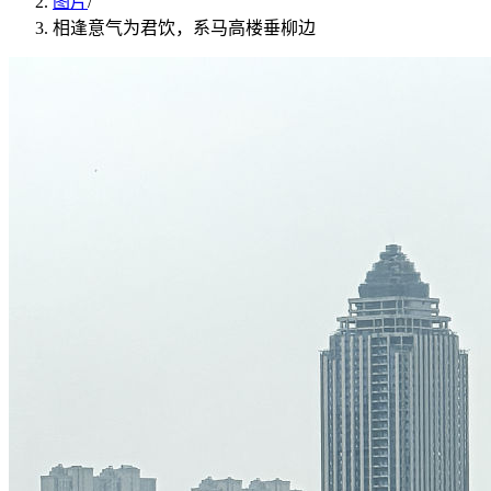
图片
/
相逢意气为君饮，系马高楼垂柳边