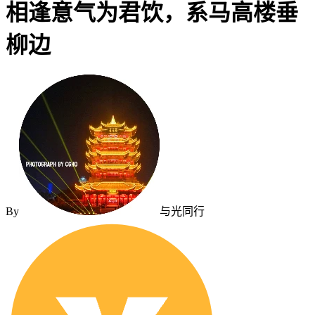
相逢意气为君饮，系马高楼垂
柳边
By
与光同行