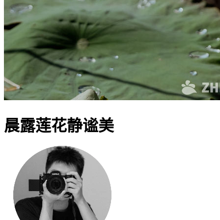
晨露莲花静谧美