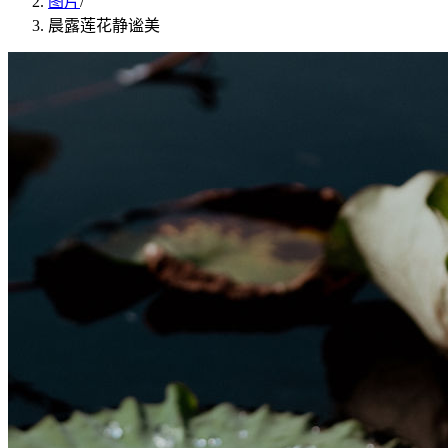
图片
/
晨露莲花静谧美