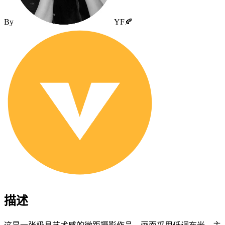
By
YF🍂
描述