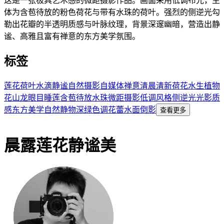
这是一张极具艺术感的微距摄影作品。画面采用低调布光，主
体为含苞待放的粉色荷花与带有水珠的荷叶。强烈的侧逆光勾
勒出花瓣的半透明质感与叶脉纹理，背景深邃幽暗，营造出静
谧、高雅且富有禅意的东方美学氛围。
标签
莲花
荷叶
水滴
静谧
自然
摄影
自媒体
禅意
清晨
清新
荷花
水生植物
花
山龙眼目
睡莲
含苞待放
水珠
微距摄影
低调风格
侧逆光
光影质
感
东方美学
自然静物
深绿色调
花蕾
水面倒影
查看更多
晨露莲花静谧美