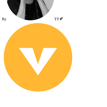
By
YF🍂