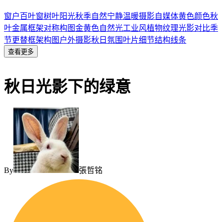
窗户
百叶窗
树叶
阳光
秋季
自然
宁静
温暖
摄影
自媒体
黄色
颜色
秋
叶
金属框架
对称构图
金黄色
自然光
工业风
植物纹理
光影对比
季
节更替
框架构图
户外摄影
秋日氛围
叶片细节
结构线条
查看更多
秋日光影下的绿意
By
張哲铭