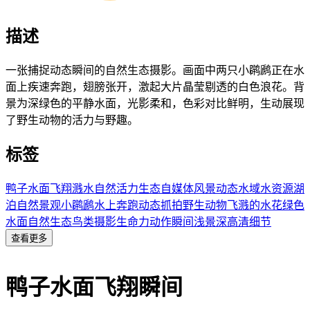
描述
一张捕捉动态瞬间的自然生态摄影。画面中两只小䴙䴘正在水
面上疾速奔跑，翅膀张开，激起大片晶莹剔透的白色浪花。背
景为深绿色的平静水面，光影柔和，色彩对比鲜明，生动展现
了野生动物的活力与野趣。
标签
鸭子
水面
飞翔
溅水
自然
活力
生态
自媒体
风景
动态
水域
水资源
湖
泊
自然景观
小䴙䴘
水上奔跑
动态抓拍
野生动物
飞溅的水花
绿色
水面
自然生态
鸟类摄影
生命力
动作瞬间
浅景深
高清细节
查看更多
鸭子水面飞翔瞬间