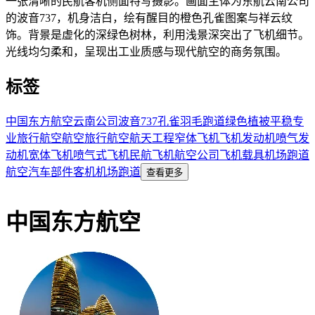
一张清晰的民航客机侧面特写摄影。画面主体为东航云南公司
的波音737，机身洁白，绘有醒目的橙色孔雀图案与祥云纹
饰。背景是虚化的深绿色树林，利用浅景深突出了飞机细节。
光线均匀柔和，呈现出工业质感与现代航空的商务氛围。
标签
中国东方航空
云南公司
波音737
孔雀羽毛
跑道
绿色植被
平稳
专
业
旅行
航空
航空旅行
航空航天工程
窄体飞机
飞机发动机
喷气发
动机
宽体飞机
喷气式飞机
民航飞机
航空公司
飞机
载具
机场
跑道
航空
汽车部件
客机
机场跑道
查看更多
中国东方航空