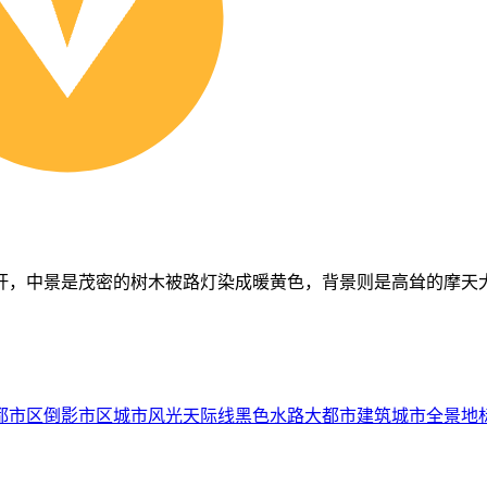
杆，中景是茂密的树木被路灯染成暖黄色，背景则是高耸的摩天
都市区
倒影
市区
城市风光
天际线
黑色
水路
大都市
建筑
城市全景
地