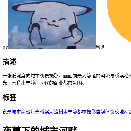
By
风逝
描述
一张低照度的城市夜景摄影。画面前景为静谧的河流与桥梁栏
光，营造出宁静而现代的商业都市氛围。
标签
夜景
城市
高楼
灯光
桥梁
河流
树木
宁静
都市
摄影
自媒体
夜晚
地标