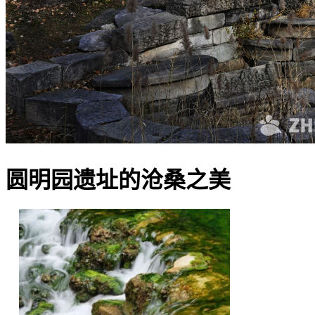
圆明园遗址的沧桑之美