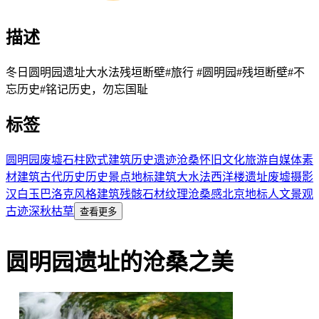
描述
冬日圆明园遗址大水法残垣断壁#旅行 #圆明园#残垣断壁#不
忘历史#铭记历史，勿忘国耻
标签
圆明园
废墟
石柱
欧式建筑
历史遗迹
沧桑
怀旧
文化旅游
自媒体素
材
建筑
古代历史
历史景点
地标建筑
大水法
西洋楼遗址
废墟摄影
汉白玉
巴洛克风格
建筑残骸
石材纹理
沧桑感
北京地标
人文景观
古迹
深秋
枯草
查看更多
圆明园遗址的沧桑之美