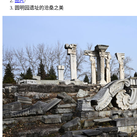
图片
/
圆明园遗址的沧桑之美