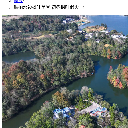
图片
/
航拍水边枫叶美景 初冬枫叶似火 14