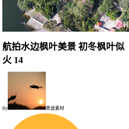
航拍水边枫叶美景 初冬枫叶似
火 14
By
贵途素材