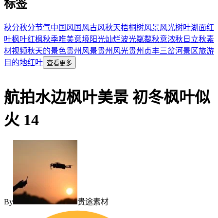
标签
秋分
秋分节气
中国风
国风
古风
秋天
梧桐树
风景风光
树叶
湖面红
叶
枫叶
红枫
秋季
唯美意境
阳光灿烂
波光粼粼
秋意浓
秋日
立秋素
材视频
秋天的景色
贵州风景
贵州风光
贵州贞丰
三岔河景区
旅游
目的地
红叶
查看更多
航拍水边枫叶美景 初冬枫叶似
火 14
By
贵途素材