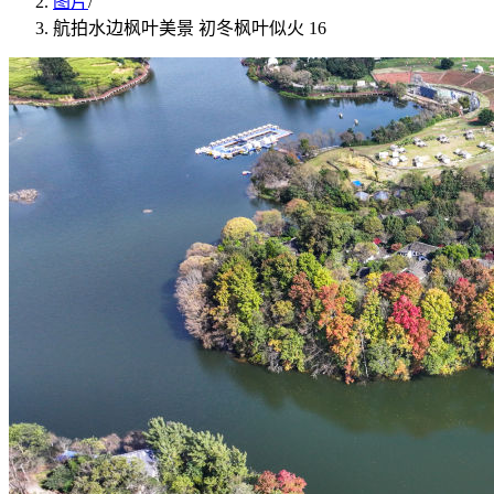
图片
/
航拍水边枫叶美景 初冬枫叶似火 16