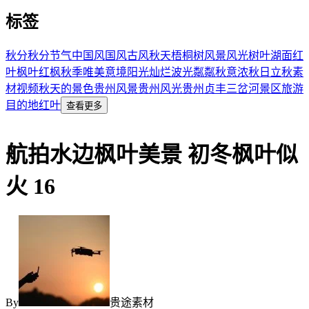
标签
秋分
秋分节气
中国风
国风
古风
秋天
梧桐树
风景风光
树叶
湖面红
叶
枫叶
红枫
秋季
唯美意境
阳光灿烂
波光粼粼
秋意浓
秋日
立秋素
材视频
秋天的景色
贵州风景
贵州风光
贵州贞丰
三岔河景区
旅游
目的地
红叶
查看更多
航拍水边枫叶美景 初冬枫叶似
火 16
By
贵途素材