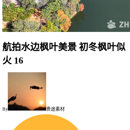
航拍水边枫叶美景 初冬枫叶似
火 16
By
贵途素材