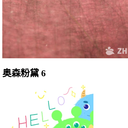
奥森粉黛 6