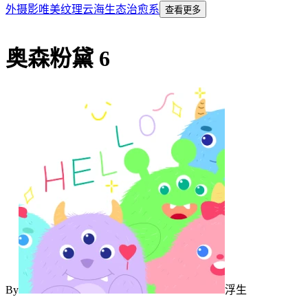
外摄影
唯美
纹理
云海
生态
治愈系
查看更多
奥森粉黛 6
By
浮生