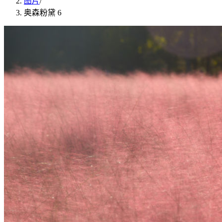
图片
/
奥森粉黛 6