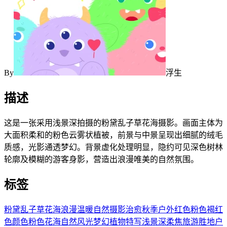
By
浮生
描述
这是一张采用浅景深拍摄的粉黛乱子草花海摄影。画面主体为
大面积柔和的粉色云雾状植被，前景与中景呈现出细腻的绒毛
质感，光影通透梦幻。背景虚化处理明显，隐约可见深色树林
轮廓及模糊的游客身影，营造出浪漫唯美的自然氛围。
标签
粉黛乱子草
花海
浪漫
温暖
自然
摄影
治愈
秋季
户外
红色
粉色
褐红
色
颜色
粉色花海
自然风光
梦幻
植物特写
浅景深
柔焦
旅游胜地
户