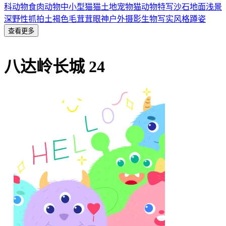
科动物
食肉动物
中小型猫
猫
土地
宠物猫
动物特写
沙石地面
浅景
深
野性
抓拍
土褐色
毛茸茸
眼神
户外摄影
生物
写实风格
蹲姿
查看更多
八达岭长城 24