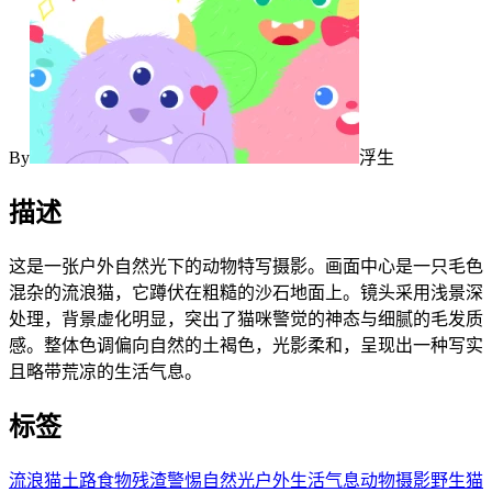
By
浮生
描述
这是一张户外自然光下的动物特写摄影。画面中心是一只毛色
混杂的流浪猫，它蹲伏在粗糙的沙石地面上。镜头采用浅景深
处理，背景虚化明显，突出了猫咪警觉的神态与细腻的毛发质
感。整体色调偏向自然的土褐色，光影柔和，呈现出一种写实
且略带荒凉的生活气息。
标签
流浪猫
土路
食物残渣
警惕
自然光
户外
生活气息
动物摄影
野生猫