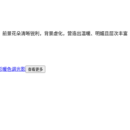
，前景花朵清晰锐利，背景虚化，营造出温暖、明媚且层次丰富
影
暖色调
光影
查看更多