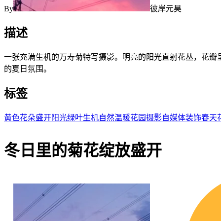
By
彼岸元昊
描述
一张充满生机的万寿菊特写摄影。明亮的阳光直射花丛，花瓣
的夏日氛围。
标签
黄色
花朵
盛开
阳光
绿叶
生机
自然
温暖
花园
摄影
自媒体
装饰
春天
冬日里的菊花绽放盛开