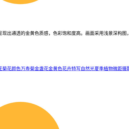
呈现出通透的金黄色质感，色彩饱和度高。画面采用浅景深构图
花
菊花
颜色
万寿菊
金盏花
金黄色
花卉特写
自然光
夏季
植物
微距摄