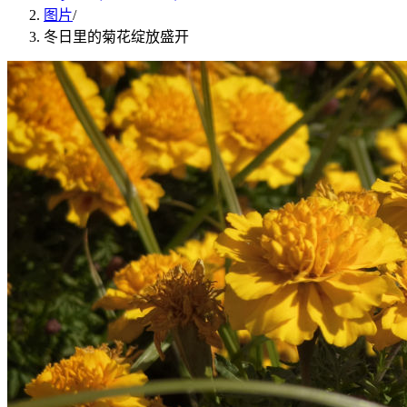
图片
/
冬日里的菊花绽放盛开