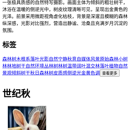
一张极具质感的自然特写摄影。画面主体为倾斜的粗壮树干，
沐浴在温暖的侧逆光中，树皮纹理清晰可见，呈现出金黄色的
光泽。前景采用微距视角虚化枯枝，背景是深邃且模糊的森林
纵深感，光影对比强烈，营造出静谧、沧桑且充满岁月沉淀的
氛围。
标签
森林
树木
根系
落叶
光影
自然
宁静
秋意
自媒体
风景
原始森林
小树
林
林地
树干
自然环境
丛林
树林
树
温带阔叶混交林
落叶植物
自然
景观
倾斜树干
秋日森林
树皮质感
侧逆光
金黄色调
查看更多
世纪秋