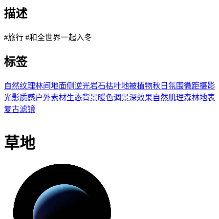
描述
#旅行 #和全世界一起入冬
标签
自然纹理
林间地面
侧逆光
岩石
枯叶
地被植物
秋日氛围
微距摄影
光影质感
户外素材
生态背景
暖色调
景深效果
自然肌理
森林地表
复古滤镜
草地