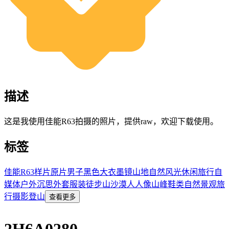
描述
这是我使用佳能R63拍摄的照片，提供raw，欢迎下载使用。
标签
佳能
R63
样片
原片
男子
黑色大衣
墨镜
山地
自然风光
休闲
旅行
自
媒体
户外
沉思
外套
服装
徒步
山
沙漠
人
人像
山峰
鞋类
自然景观
旅
行摄影
登山
查看更多