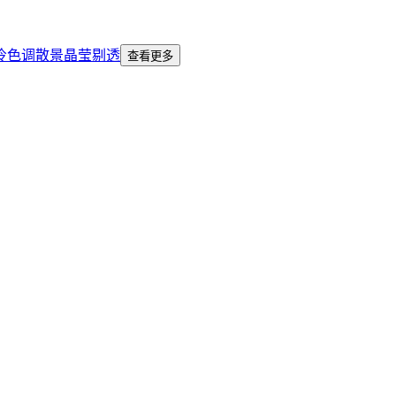
冷色调
散景
晶莹剔透
查看更多