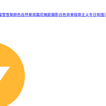
霜
雪
雪景
颜色
自然景观
霜花
微距摄影
白色背景
极简主义
冬日氛围