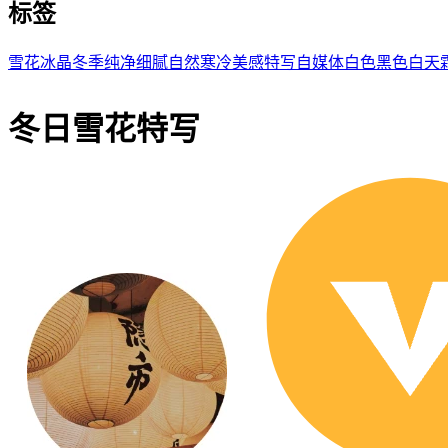
标签
雪花
冰晶
冬季
纯净
细腻
自然
寒冷
美感
特写
自媒体
白色
黑色
白天
冬日雪花特写