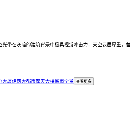
色光带在灰暗的建筑背景中极具视觉冲击力，天空云层厚重，营
心
大厦
建筑
大都市
摩天大楼
城市全景
查看更多