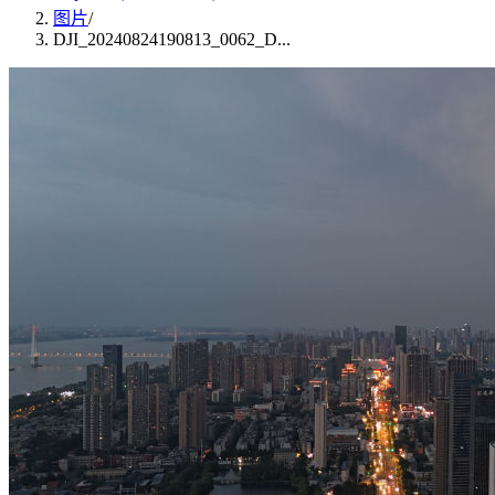
图片
/
DJI_20240824190813_0062_D...