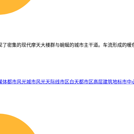
现了密集的现代摩天大楼群与蜿蜒的城市主干道。车流形成的暖
媒体
都市风光
城市风光
天际线
市区
白天
都市区
高层建筑
地标
市中