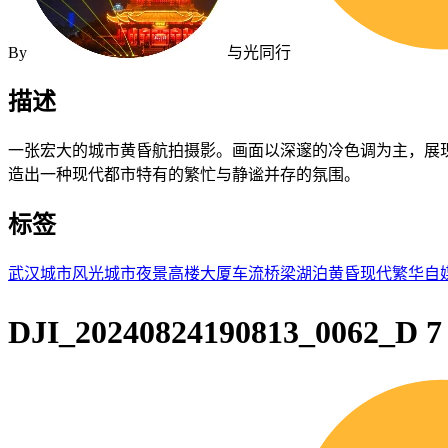
By
与光同行
描述
一张宏大的城市黄昏航拍摄影。画面以深邃的冷色调为主，展
造出一种现代都市特有的繁忙与静谧并存的氛围。
标签
武汉
城市
风光
城市夜景
高楼大厦
车流
桥梁
湖泊
黄昏
现代
繁华
自
DJI_20240824190813_0062_D 7