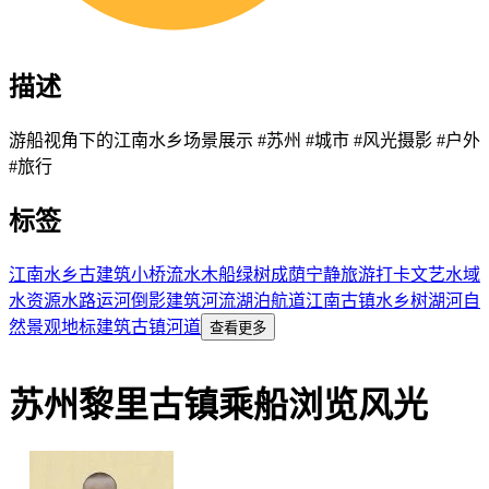
描述
游船视角下的江南水乡场景展示 #苏州 #城市 #风光摄影 #户外
#旅行
标签
江南水乡
古建筑
小桥流水
木船
绿树成荫
宁静
旅游打卡
文艺
水域
水资源
水路
运河
倒影
建筑
河流
湖泊
航道
江南古镇
水乡
树
湖
河
自
然景观
地标建筑
古镇
河道
查看更多
苏州黎里古镇乘船浏览风光