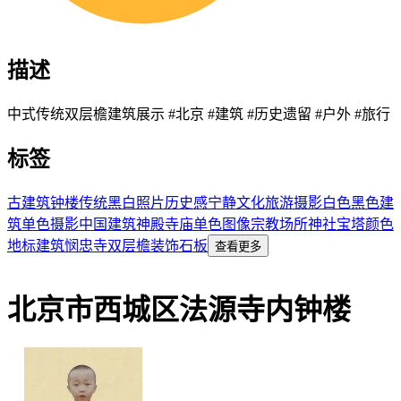
描述
中式传统双层檐建筑展示 #北京 #建筑 #历史遗留 #户外 #旅行
标签
古建筑
钟楼
传统
黑白照片
历史感
宁静
文化
旅游
摄影
白色
黑色
建
筑
单色摄影
中国建筑
神殿
寺庙
单色图像
宗教场所
神社
宝塔
颜色
地标建筑
悯忠寺
双层檐
装饰
石板
查看更多
北京市西城区法源寺内钟楼