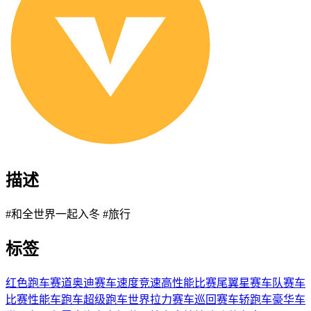
描述
#和全世界一起入冬 #旅行
标签
红色跑车
赛道
奥迪
赛车
速度
竞速
高性能
比赛
尾翼
星赛车队
赛车
比赛
性能车
跑车
超级跑车
世界拉力赛车
巡回赛车
轿跑车
豪华车