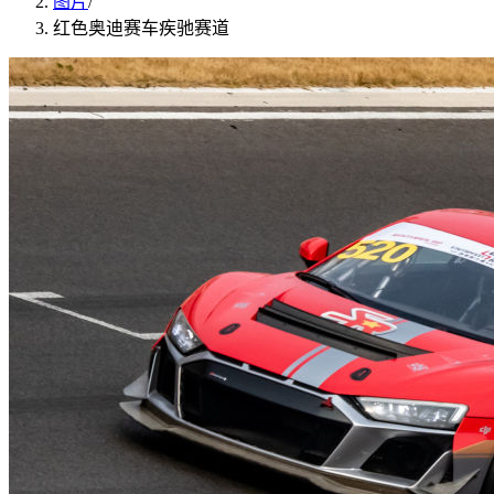
图片
/
红色奥迪赛车疾驰赛道