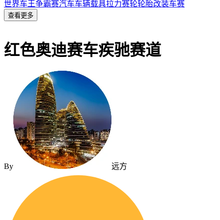
世界车王争霸赛
汽车
车辆
载具
拉力赛
轮
轮胎
改装车赛
查看更多
红色奥迪赛车疾驰赛道
By
远方