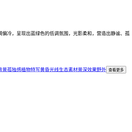
调偏冷，呈现出蓝绿色的低调氛围，光影柔和，营造出静谧、孤
背景
孤独感
植物特写
黄昏光线
生态素材
景深效果
野外
查看更多