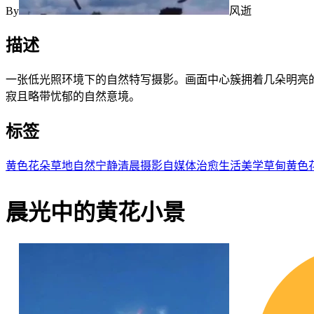
By
风逝
描述
一张低光照环境下的自然特写摄影。画面中心簇拥着几朵明亮
寂且略带忧郁的自然意境。
标签
黄色花朵
草地
自然
宁静
清晨
摄影
自媒体
治愈
生活美学
草甸
黄色
晨光中的黄花小景