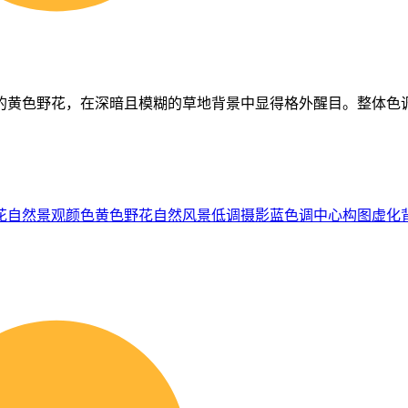
的黄色野花，在深暗且模糊的草地背景中显得格外醒目。整体色
花
自然景观
颜色
黄色野花
自然风景
低调摄影
蓝色调
中心构图
虚化