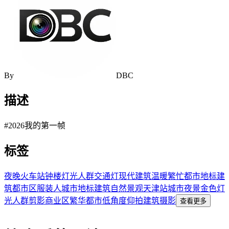
By
DBC
描述
#2026我的第一帧
标签
夜晚
火车站
钟楼
灯光
人群
交通灯
现代建筑
温暖
繁忙
都市
地标
建
筑
都市区
服装
人
城市
地标建筑
自然景观
天津站
城市夜景
金色灯
光
人群剪影
商业区
繁华都市
低角度仰拍
建筑摄影
查看更多