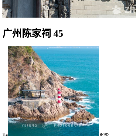
广州陈家祠 45
By
觅影