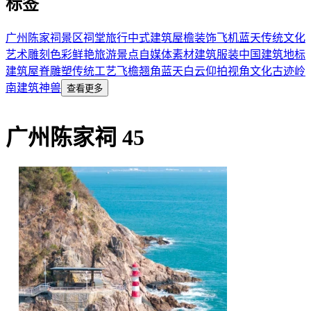
标签
广州
陈家祠
景区
祠堂
旅行
中式建筑
屋檐装饰
飞机
蓝天
传统文化
艺术雕刻
色彩鲜艳
旅游景点
自媒体素材
建筑
服装
中国建筑
地标
建筑
屋脊雕塑
传统工艺
飞檐翘角
蓝天白云
仰拍视角
文化古迹
岭
南建筑
神兽
查看更多
广州陈家祠 45