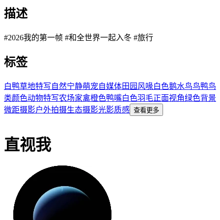
描述
#2026我的第一帧 #和全世界一起入冬 #旅行
标签
白鸭
草地
特写
自然
宁静
萌宠
自媒体
田园风
喙
白色
鹅
水鸟
鸟
鸭
鸟
类
颜色
动物特写
农场家禽
橙色鸭嘴
白色羽毛
正面视角
绿色背景
微距摄影
户外拍摄
生态摄影
光影质感
查看更多
直视我