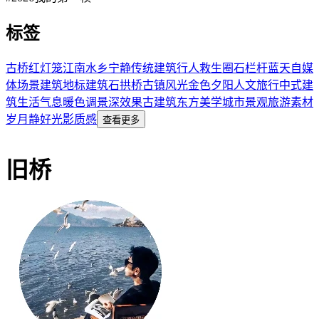
标签
古桥
红灯笼
江南水乡
宁静
传统建筑
行人
救生圈
石栏杆
蓝天
自媒
体场景
建筑
地标建筑
石拱桥
古镇风光
金色夕阳
人文旅行
中式建
筑
生活气息
暖色调
景深效果
古建筑
东方美学
城市景观
旅游素材
岁月静好
光影质感
查看更多
旧桥