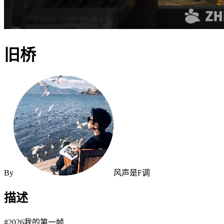
旧桥
By
风声是F调
描述
#2026我的第一帧