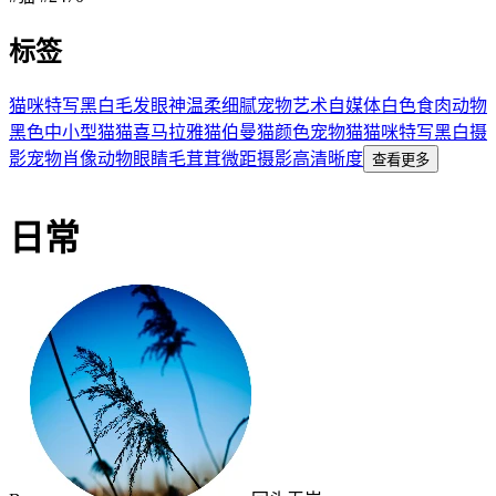
标签
猫咪
特写
黑白
毛发
眼神
温柔
细腻
宠物
艺术
自媒体
白色
食肉动物
黑色
中小型猫
猫
喜马拉雅猫
伯曼猫
颜色
宠物猫
猫咪特写
黑白摄
影
宠物肖像
动物眼睛
毛茸茸
微距摄影
高清晰度
查看更多
日常