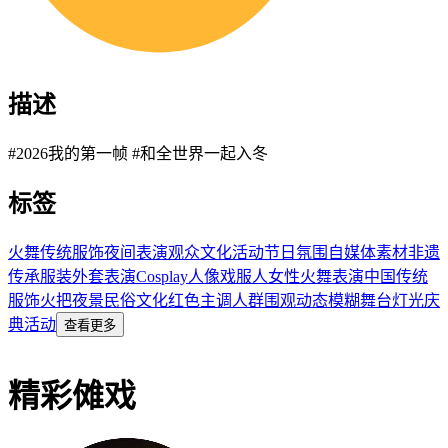
描述
#2026我的第一帧 #和全世界一起入冬
标签
火舞
传统服饰
夜间表演
观众
文化活动
节日氛围
自媒体素材
非遗
传承
服装
外套
表演
Cosplay
人像
戏服
人
女性
火舞表演
中国传统
服饰
火把
夜景
民俗文化
红色主调
人群围观
动态模糊
舞台灯光
庆
典活动
查看更多
精彩傩戏