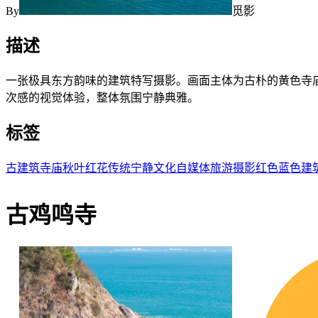
By
觅影
描述
一张极具东方韵味的建筑特写摄影。画面主体为古朴的黄色寺
次感的视觉体验，整体氛围宁静典雅。
标签
古建筑
寺庙
秋叶
红花
传统
宁静
文化
自媒体
旅游
摄影
红色
蓝色
建
古鸡鸣寺