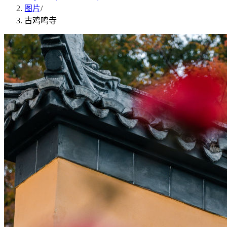
图片
/
古鸡鸣寺