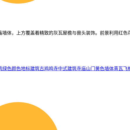
庙墙体，上方覆盖着精致的灰瓦屋檐与兽头装饰。前景利用红色
筑
绿色
颜色
地标建筑
古鸡鸣寺
中式建筑
寺庙山门
黄色墙体
青瓦飞