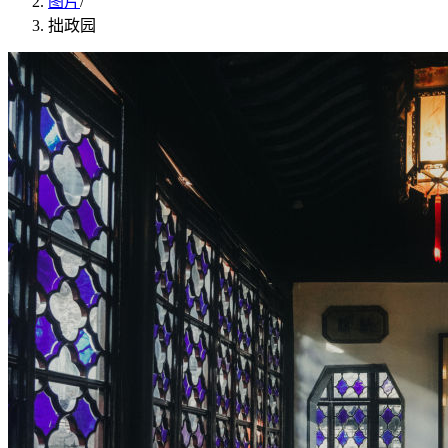
图片
/
拙政园