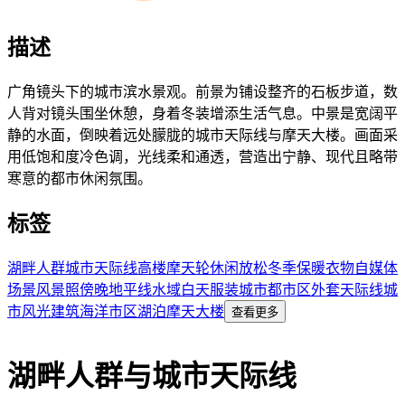
描述
广角镜头下的城市滨水景观。前景为铺设整齐的石板步道，数
人背对镜头围坐休憩，身着冬装增添生活气息。中景是宽阔平
静的水面，倒映着远处朦胧的城市天际线与摩天大楼。画面采
用低饱和度冷色调，光线柔和通透，营造出宁静、现代且略带
寒意的都市休闲氛围。
标签
湖畔
人群
城市天际线
高楼
摩天轮
休闲
放松
冬季
保暖衣物
自媒体
场景
风景照
傍晚
地平线
水域
白天
服装
城市
都市区
外套
天际线
城
市风光
建筑
海洋
市区
湖泊
摩天大楼
查看更多
湖畔人群与城市天际线