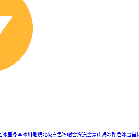
地冰盖
冬季
冰川地貌
北极
白色
冰帽
雪
冷冻
雪景
山
海冰
颜色
冰雪
晶