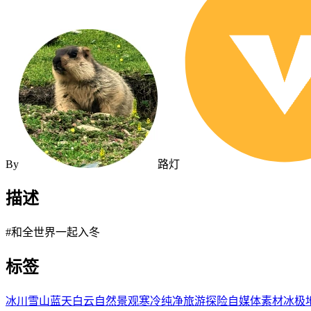
By
路灯
描述
#和全世界一起入冬
标签
冰川
雪山
蓝天
白云
自然景观
寒冷
纯净
旅游
探险
自媒体素材
冰
极