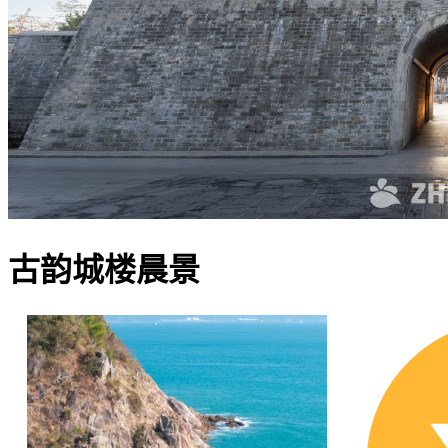
古韵城楼晨景