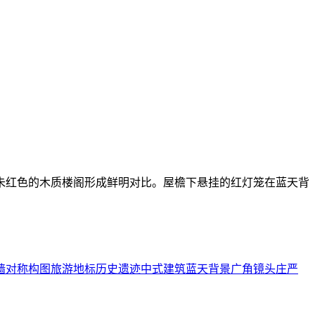
朱红色的木质楼阁形成鲜明对比。屋檐下悬挂的红灯笼在蓝天背
墙
对称构图
旅游地标
历史遗迹
中式建筑
蓝天背景
广角镜头
庄严