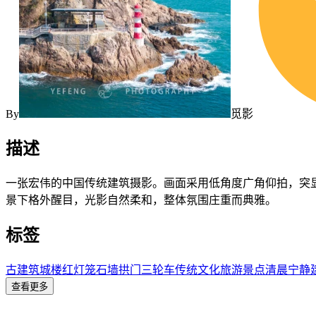
By
觅影
描述
一张宏伟的中国传统建筑摄影。画面采用低角度广角仰拍，突
景下格外醒目，光影自然柔和，整体氛围庄重而典雅。
标签
古建筑
城楼
红灯笼
石墙
拱门
三轮车
传统文化
旅游景点
清晨
宁静
查看更多