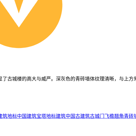
显了古城楼的高大与威严。深灰色的青砖墙体纹理清晰，与上方
建筑
地标
中国建筑
宝塔
地标建筑
中国古建筑
古城门
飞檐翘角
青砖