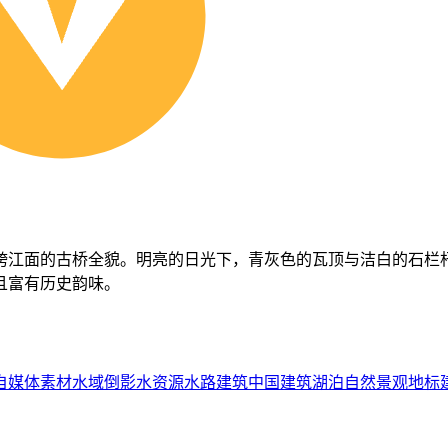
跨江面的古桥全貌。明亮的日光下，青灰色的瓦顶与洁白的石栏
且富有历史韵味。
自媒体素材
水域
倒影
水资源
水路
建筑
中国建筑
湖泊
自然景观
地标