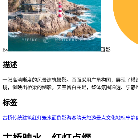
By
觅影
描述
一张高清晰度的风景建筑摄影。画面采用广角构图，展现了横
镜，倒映出桥梁的倒影，天空留白充足，整体氛围通透、宁静
标签
古桥
传统建筑
红灯笼
水面倒影
游客
晴天
旅游景点
文化地标
宁静