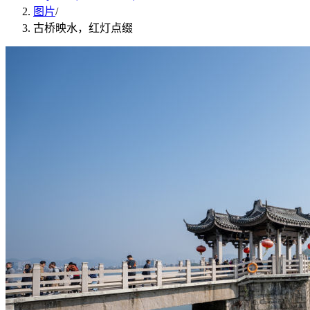
图片
/
古桥映水，红灯点缀