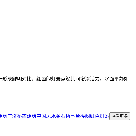
杆形成鲜明对比，红色的灯笼点缀其间增添活力。水面平静如
建筑
广济桥
古建筑
中国风
水乡
石桥
亭台楼阁
红色灯笼
查看更多